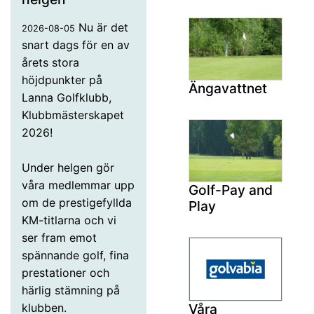
Nu är det
2026-08-05
snart dags för en av
årets stora
höjdpunkter på
Ängavattnet
Lanna Golfklubb,
Klubbmästerskapet
2026!
Under helgen gör
våra medlemmar upp
Golf-Pay and
om de prestigefyllda
Play
KM-titlarna och vi
ser fram emot
spännande golf, fina
prestationer och
härlig stämning på
Våra
klubben.