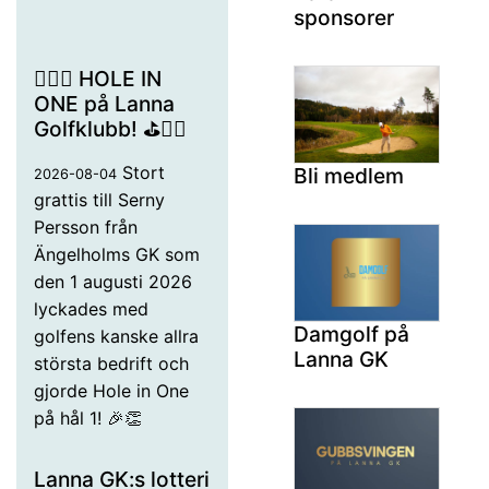
sponsorer
🏌️‍♂️⛳ HOLE IN
ONE på Lanna
Golfklubb! ⛳🏌️‍♂️
Stort
Bli medlem
2026-08-04
grattis till Serny
Persson från
Ängelholms GK som
den 1 augusti 2026
lyckades med
Damgolf på
golfens kanske allra
Lanna GK
största bedrift och
gjorde Hole in One
på hål 1! 🎉👏
Lanna GK:s lotteri