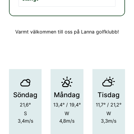
Varmt välkommen till oss på Lanna golfklubb!
Söndag
Måndag
Tisdag
21,6°
13,4° / 19,4°
11,7° / 21,2°
S
W
W
3,4m/s
4,8m/s
3,3m/s