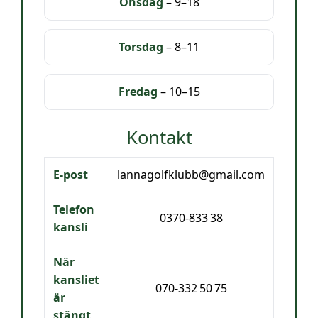
Onsdag
– 9–18
Torsdag
– 8–11
Fredag
– 10–15
Kontakt
E‑post
lannagolfklubb@gmail.com
Telefon
0370‑833 38
kansli
När
kansliet
070‑332 50 75
är
stängt