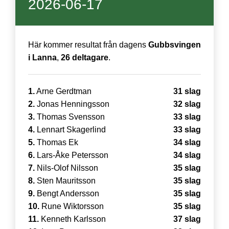
2026-06-17
Här kommer resultat från dagens
Gubbsvingen
i Lanna
,
26 deltagare
.
1.
Arne Gerdtman
31 slag
2.
Jonas Henningsson
32 slag
3.
Thomas Svensson
33 slag
4.
Lennart Skagerlind
33 slag
5.
Thomas Ek
34 slag
6.
Lars-Åke Petersson
34 slag
7.
Nils-Olof Nilsson
35 slag
8.
Sten Mauritsson
35 slag
9.
Bengt Andersson
35 slag
10.
Rune Wiktorsson
35 slag
11.
Kenneth Karlsson
37 slag