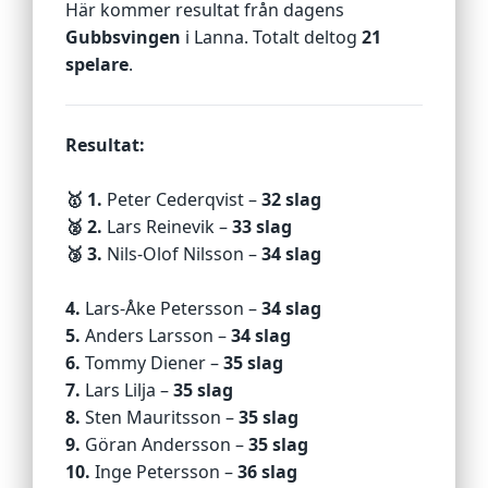
Här kommer resultat från dagens
Gubbsvingen
i Lanna. Totalt deltog
21
spelare
.
Resultat:
🥇 1.
Peter Cederqvist –
32 slag
🥈 2.
Lars Reinevik –
33 slag
🥉 3.
Nils‑Olof Nilsson –
34 slag
4.
Lars‑Åke Petersson –
34 slag
5.
Anders Larsson –
34 slag
6.
Tommy Diener –
35 slag
7.
Lars Lilja –
35 slag
8.
Sten Mauritsson –
35 slag
9.
Göran Andersson –
35 slag
10.
Inge Petersson –
36 slag