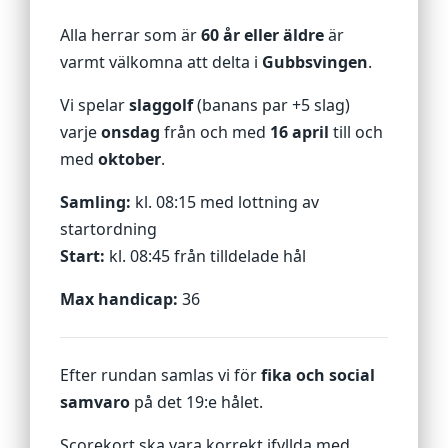
Alla herrar som är
60 år eller äldre
är
varmt välkomna att delta i
Gubbsvingen
.
Vi spelar
slaggolf
(banans par +5 slag)
varje
onsdag
från och med
16 april
till och
med
oktober
.
Samling:
kl. 08:15 med lottning av
startordning
Start:
kl. 08:45 från tilldelade hål
Max handicap:
36
Efter rundan samlas vi för
fika och social
samvaro
på det 19:e hålet.
Scorekort ska vara korrekt ifyllda med