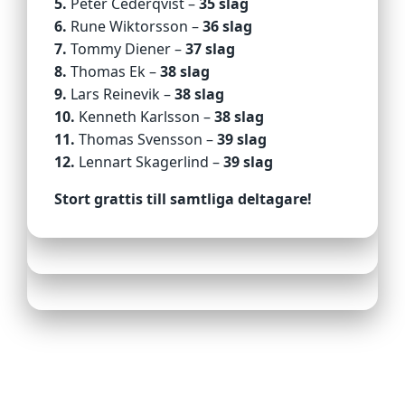
5.
Peter Cederqvist –
35 slag
6.
Rune Wiktorsson –
36 slag
7.
Tommy Diener –
37 slag
8.
Thomas Ek –
38 slag
9.
Lars Reinevik –
38 slag
10.
Kenneth Karlsson –
38 slag
11.
Thomas Svensson –
39 slag
12.
Lennart Skagerlind –
39 slag
Stort grattis till samtliga deltagare!