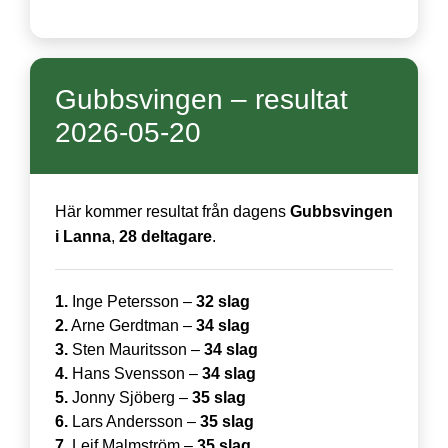
Gubbsvingen – resultat
2026-05-20
Här kommer resultat från dagens
Gubbsvingen
i Lanna
,
28 deltagare
.
1.
Inge Petersson –
32 slag
2.
Arne Gerdtman –
34 slag
3.
Sten Mauritsson –
34 slag
4.
Hans Svensson –
34 slag
5.
Jonny Sjöberg –
35 slag
6.
Lars Andersson –
35 slag
7.
Leif Malmström –
35 slag