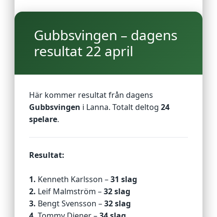
Gubbsvingen – dagens
resultat 22 april
Här kommer resultat från dagens
Gubbsvingen
i Lanna. Totalt deltog
24
spelare
.
Resultat:
1.
Kenneth Karlsson –
31 slag
2.
Leif Malmström –
32 slag
3.
Bengt Svensson –
32 slag
4.
Tommy Diener –
34 slag