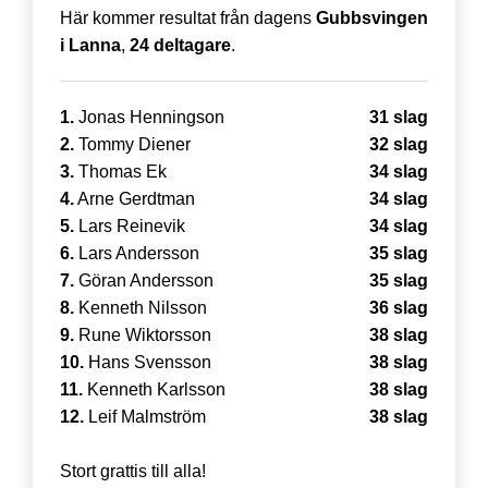
Här kommer resultat från dagens
Gubbsvingen
i Lanna
,
24 deltagare
.
1.
Jonas Henningson
31 slag
2.
Tommy Diener
32 slag
3.
Thomas Ek
34 slag
4.
Arne Gerdtman
34 slag
5.
Lars Reinevik
34 slag
6.
Lars Andersson
35 slag
7.
Göran Andersson
35 slag
8.
Kenneth Nilsson
36 slag
9.
Rune Wiktorsson
38 slag
10.
Hans Svensson
38 slag
11.
Kenneth Karlsson
38 slag
12.
Leif Malmström
38 slag
Stort grattis till alla!