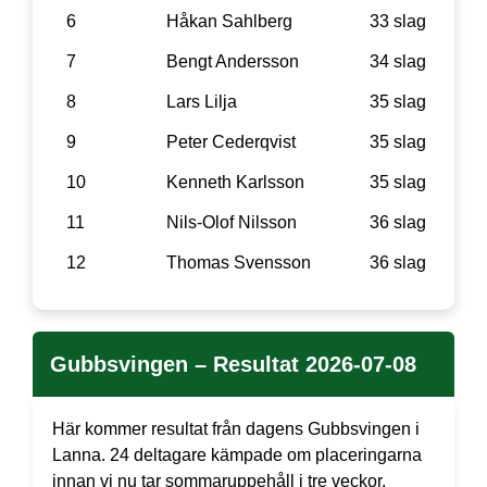
6
Håkan Sahlberg
33 slag
7
Bengt Andersson
34 slag
8
Lars Lilja
35 slag
9
Peter Cederqvist
35 slag
10
Kenneth Karlsson
35 slag
11
Nils-Olof Nilsson
36 slag
12
Thomas Svensson
36 slag
Gubbsvingen – Resultat 2026-07-08
Här kommer resultat från dagens Gubbsvingen i
Lanna. 24 deltagare kämpade om placeringarna
innan vi nu tar sommaruppehåll i tre veckor.