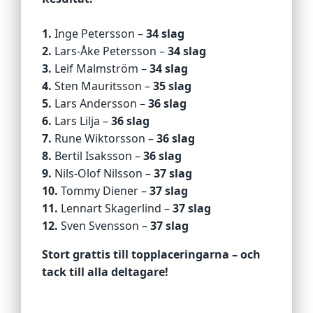
1.
Inge Petersson –
34 slag
2.
Lars‑Åke Petersson –
34 slag
3.
Leif Malmström –
34 slag
4.
Sten Mauritsson –
35 slag
5.
Lars Andersson –
36 slag
6.
Lars Lilja –
36 slag
7.
Rune Wiktorsson –
36 slag
8.
Bertil Isaksson –
36 slag
9.
Nils‑Olof Nilsson –
37 slag
10.
Tommy Diener –
37 slag
11.
Lennart Skagerlind –
37 slag
12.
Sven Svensson –
37 slag
Stort grattis till topplaceringarna – och
tack till alla deltagare!